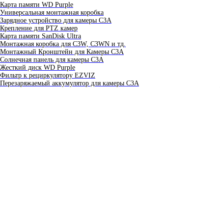
Карта памяти WD Purple
Универсальная монтажная коробка
Зарядное устройство для камеры C3A
Крепление для PTZ камер
Карта памяти SanDisk Ultra
Монтажная коробка для С3W, C3WN и тд.
Монтажный Кронштейн для Камеры C3A
Солнечная панель для камеры C3A
Жесткий диск WD Purple
Фильтр к рециркулятору EZVIZ
Перезаряжаемый аккумулятор для камеры C3A