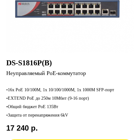
DS-S1816P(B)
Неуправляемый PoE-коммутатор
•16х PoE 10/100M, 1х 10/100/1000M, 1х 1000М SFP-порт
•EXTEND PoE до 250м 10Мбит (9-16 порт)
•Общий бюджет PoE 135Вт
•Защита от перенапряжения 6kV
17 240
р.