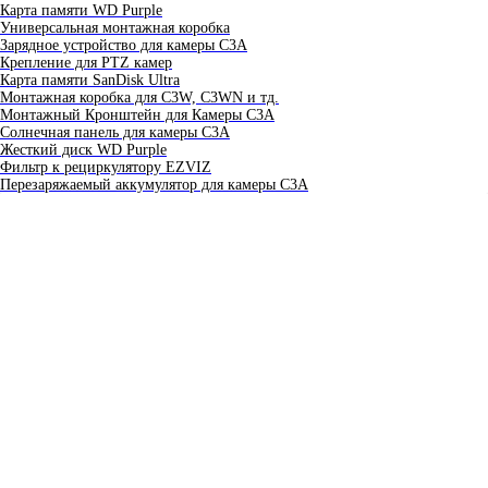
Карта памяти WD Purple
Универсальная монтажная коробка
Зарядное устройство для камеры C3A
Крепление для PTZ камер
Карта памяти SanDisk Ultra
Монтажная коробка для С3W, C3WN и тд.
Монтажный Кронштейн для Камеры C3A
Солнечная панель для камеры C3A
Жесткий диск WD Purple
Фильтр к рециркулятору EZVIZ
Перезаряжаемый аккумулятор для камеры C3A