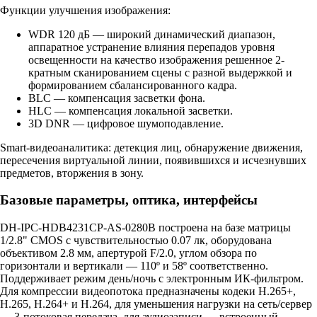
Функции улучшения изображения:
WDR 120 дБ — широкий динамический диапазон,
аппаратное устранение влияния перепадов уровня
освещенности на качество изображения решенное 2-
кратным сканированием сцены с разной выдержкой и
формированием сбалансированного кадра.
BLC — компенсация засветки фона.
HLC — компенсация локальной засветки.
3D DNR — цифровое шумоподавление.
Smart-видеоаналитика: детекция лиц, обнаружение движения,
пересечения виртуальной линии, появившихся и исчезнувших
предметов, вторжения в зону.
Базовые параметры, оптика, интерфейсы
DH-IPC-HDB4231CP-AS-0280B построена на базе матрицы
1/2.8" CMOS с чувствительностью 0.07 лк, оборудована
объективом 2.8 мм, апертурой F/2.0, углом обзора по
горизонтали и вертикали — 110º и 58º соответственно.
Поддерживает режим день/ночь с электронным ИК-фильтром.
Для компрессии видеопотока предназначены кодеки H.265+,
H.265, H.264+ и H.264, для уменьшения нагрузки на сеть/сервер
— 3-потоковая передача, для аудиозаписи — встроенный