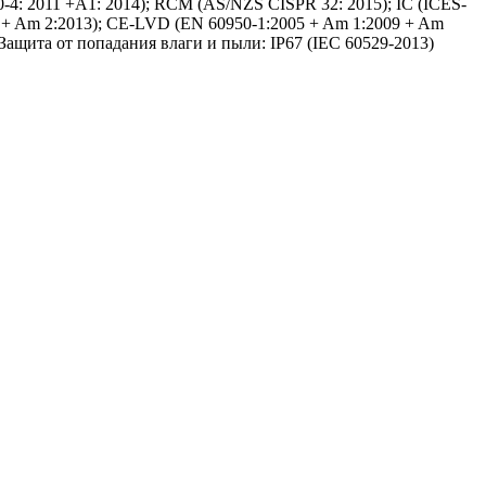
-4: 2011 +A1: 2014); RCM (AS/NZS CISPR 32: 2015); IC (ICES-
09 + Am 2:2013); CE-LVD (EN 60950-1:2005 + Am 1:2009 + Am
ащита от попадания влаги и пыли: IP67 (IEC 60529-2013)