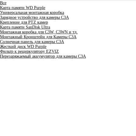
Все
Карта памяти WD Purple
Универсальная монтажная коробка
Зарядное устройство для камеры C3A
Крепление для PTZ камер
Карта памяти SanDisk Ultra
Монтажная коробка для С3W, C3WN и тд.
Монтажный Кронштейн для Камеры C3A
Солнечная панель для камеры C3A
Жесткий диск WD Purple
Фильтр к рециркулятору EZVIZ
Перезаряжаемый аккумулятор для камеры C3A