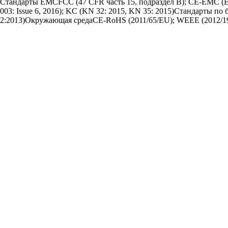
Стандарты EMCFCC (47 CFR часть 15, подраздел B); CE-EMC (EN 
003: Issue 6, 2016); KC (KN 32: 2015, KN 35: 2015)Стандарты п
2:2013)Окружающая средаCE-RoHS (2011/65/EU); WEEE (2012/19/E