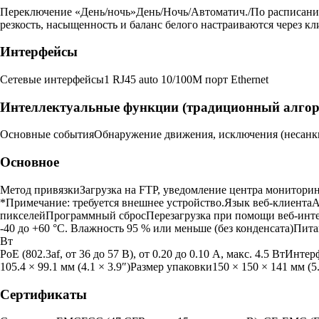
Переключение «День/ночь»День/Ночь/Автоматич./По расписани
резкость, насыщенность и баланс белого настраиваются через к
Интерфейсы
Сетевые интерфейсы1 RJ45 auto 10/100M порт Ethernet
Интеллектуальные функции (традиционный алгор
Основные событияОбнаружение движения, исключения (несанк
Основное
Метод привязкиЗагрузка на FTP, уведомление центра мониторинга
*Примечание: требуется внешнее устройство.Язык веб-клиентаАн
пикселейПрограммный сбросПерезагрузка при помощи веб-интер
-40 до +60 °C. Влажность 95 % или меньше (без конденсата)Пита
Вт
PoE (802.3af, от 36 до 57 В), от 0.20 до 0.10 А, макс. 4.5 Вт
105.4 × 99.1 мм (4.1 × 3.9″)Размер упаковки150 × 150 × 141 мм (
Сертификаты