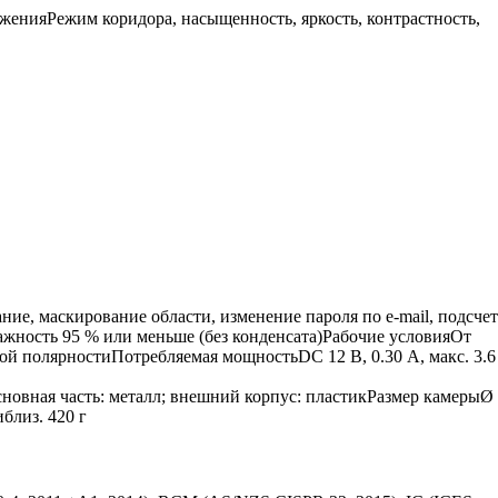
ияРежим коридора, насыщенность, яркость, контрастность,
ие, маскирование области, изменение пароля по e-mail, подсчет
жность 95 % или меньше (без конденсата)Рабочие условияОт
тной полярностиПотребляемая мощностьDC 12 В, 0.30 А, макс. 3.6
Основная часть: металл; внешний корпус: пластикРазмер камерыØ
близ. 420 г