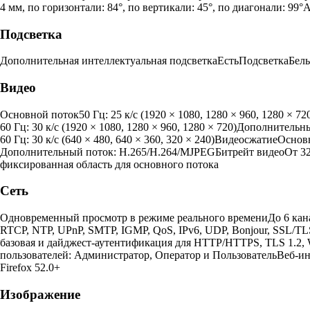
4 мм, по горизонтали: 84°, по вертикали: 45°, по диагонали: 9
Подсветка
Дополнительная интеллектуальная подсветкаЕстьПодсветкаБел
Видео
Основной поток50 Гц: 25 к/с (1920 × 1080, 1280 × 960, 1280 × 72
60 Гц: 30 к/с (1920 × 1080, 1280 × 960, 1280 × 720)Дополнительны
60 Гц: 30 к/с (640 × 480, 640 × 360, 320 × 240)ВидеосжатиеОсно
Дополнительный поток: H.265/H.264/MJPEGБитрейт видеоОт 32 Кб
фиксированная область для основного потока
Сеть
Одновременный просмотр в режиме реального времениДо 6 ка
RTCP, NTP, UPnP, SMTP, IGMP, QoS, IPv6, UDP, Bonjour, SSL/T
базовая и дайджест-аутентификация для HTTP/HTTPS, TLS 1.2,
пользователей: Администратор, Оператор и ПользовательВеб-инт
Firefox 52.0+
Изображение