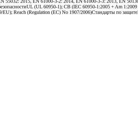
55032: 2015, EN 61000-3-2: 2014, EN 61000-3-3: 2013, EN 50130
о безопасностиUL (UL 60950-1); CB (IEC 60950-1:2005 + Am 1:20
U); Reach (Regulation (EC) No 1907/2006)Стандарты по защитеЗ