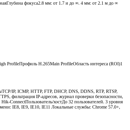
Глубина фокуса2.8 мм: от 1.7 и до ∞. 4 мм: от 2.1 м до ∞
gh ProfileПрофиль H.265Main ProfileОбласть интереса (ROI)1
TCP/IP, ICMP, HTTP, FTP, DHCP, DNS, DDNS, RTP, RTSP,
TPS, фильтрация IP-адресов, журнал проверки безопасности,
ik-ConnectПользователь/хостДо 32 пользователей. 3 уровня
ни: IE8, IE9, IE10, IE11 Локальные службы: Chrome 57.0+,