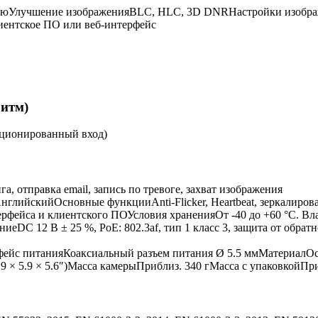
юУлучшение изображенияBLC, HLC, 3D DNRНастройки изображен
лиентское ПО или веб-интерфейс
итм)
ционированный вход)
, отправка email, запись по тревоге, захват изображения
глийскийОсновные функцииAnti-Flicker, Heartbeat, зеркалирован
фейса и клиентского ПОУсловия храненияОт -40 до +60 °C. Вла
ниеDC 12 В ± 25 %, PoE: 802.3af, тип 1 класс 3, защита от обра
Интерфейс питанияКоаксиальный разъем питания Ø 5.5 ммМатериал
5.9 × 5.9 × 5.6″)Масса камерыПриблиз. 340 гМасса с упаковкойПри