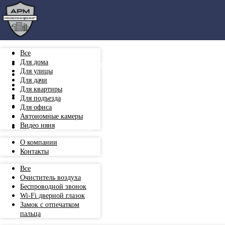
Видеонаблюдение
Все
Устройства для дома
Для дома
Для улицы
Роутеры
Для дачи
Аксессуары
Для квартиры
Монтаж
Для подъезда
Услуги
Для офиса
О компании
Автономные камеры
+7 999 501 00 84
Видео няня
О компании
Контакты
Все
Очиститель воздуха
Беспроводной звонок
Wi-Fi дверной глазок
Замок с отпечатком
пальца