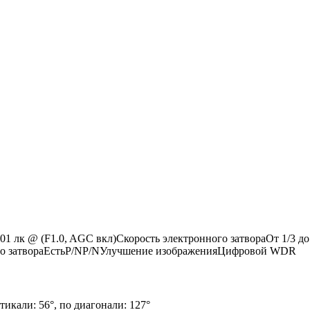
1 лк @ (F1.0, AGC вкл)Скорость электронного затвораОт 1/3 до 
нного затвораЕстьP/NP/NУлучшение изображенияЦифровой WDR
тикали: 56°, по диагонали: 127°