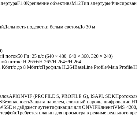
9°АпертураF1.0Крепление объективаM12Тип апертурыФиксированная
ыйДальность подсветки белым светомДо 30 м
0)
й поток50 Гц: 25 к/с (640 × 480, 640 × 360, 320 × 240)
вной поток: H.265+/H.265/H.264+/H.264
ит/с до 8 Мбит/сПрофиль H.264BaseLine Profile/Main Profile/Hi
наловAPIONVIF (PROFILE S, PROFILE G), ISAPI, SDKПротоколы
LSБезопасностьЗащита паролем, сложный пароль, шифрование HT
 WSSE и дайджест-аутентификация для ONVIFКлиентiVMS-4200, H
ерфейсТребуется плагин для просмотра в режиме реального време