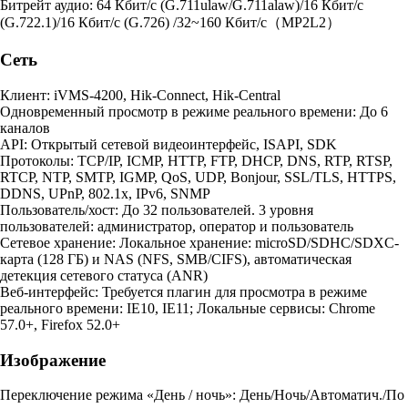
Битрейт аудио: 64 Кбит/с (G.711ulaw/G.711alaw)/16 Кбит/с
(G.722.1)/16 Кбит/с (G.726) /32~160 Кбит/с（MP2L2）
Сеть
Клиент: iVMS-4200, Hik-Connect, Hik-Central
Одновременный просмотр в режиме реального времени: До 6
каналов
API: Открытый сетевой видеоинтерфейс, ISAPI, SDK
Протоколы: TCP/IP, ICMP, HTTP, FTP, DHCP, DNS, RTP, RTSP,
RTCP, NTP, SMTP, IGMP, QoS, UDP, Bonjour, SSL/TLS, HTTPS,
DDNS, UPnP, 802.1x, IPv6, SNMP
Пользователь/хост: До 32 пользователей. 3 уровня
пользователей: администратор, оператор и пользователь
Сетевое хранение: Локальное хранение: microSD/SDHC/SDXC-
карта (128 ГБ) и NAS (NFS, SMB/CIFS), автоматическая
детекция сетевого статуса (ANR)
Веб-интерфейс: Требуется плагин для просмотра в режиме
реального времени: IE10, IE11; Локальные сервисы: Chrome
57.0+, Firefox 52.0+
Изображение
Переключение режима «День / ночь»: День/Ночь/Автоматич./По