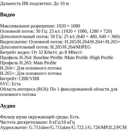
Дальность ИК-подсветки: До 10 м
Видео
Максимальное разрешение: 1920 × 1080
Основной поток: 50 Гц: 25 к/с (1920 × 1080, 1280 × 720)
Дополнительный поток: 50 Гц: 25 к/с (640 × 480, 640 × 360)
Видеосжатие: Основной поток: H.265/H.264/H.264+/H.265+
Дополнительный поток: H.265/H.264/MJPEG
Битрейт видео: От 32 Кбит/с до 8 Мбит/с
Профиль H.264: Baseline Profile /Main Profile /High Profile
Профиль H.265: Main Profile
H.264+: Для основного потока
H.265+: Для основного потока
Битрейт: CBR/VBR
SVC: Есть
Область интереса (ROI): По 1 фиксированной области для
основного потока
Аудио
Фильтр шума окружающей среды: Есть
Частота дискретизации: 8 кГц/16 кГц
Аудиосжатие: G.711ulaw/G.711alaw/G.722.1/G.726/MP2L2/PCM