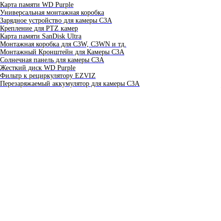
Карта памяти WD Purple
Универсальная монтажная коробка
Зарядное устройство для камеры C3A
Крепление для PTZ камер
Карта памяти SanDisk Ultra
Монтажная коробка для С3W, C3WN и тд.
Монтажный Кронштейн для Камеры C3A
Солнечная панель для камеры C3A
Жесткий диск WD Purple
Фильтр к рециркулятору EZVIZ
Перезаряжаемый аккумулятор для камеры C3A