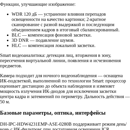
Функции, улучшающие изображение:
WDR 120 дБ — устранение влияния перепадов
освещенности на качество картинки; 2-кратное
сканирование с разной выдержкой и последующим
объединением кадров в итоговый сбалансированный.
BLC — компенсация фоновой засветки.
3D DNR — подавление шумов.
HLC — компенсация локальной засветки.
Smart видеоаналитика: детекция лиц, вторжения в зону,
пересечения виртуальной линии, появления и исчезновения
предметов.
Камера подходит для ночного видеонаблюдения — оснащена
ИК-подсветкой, выполненной по технологии Smart: процессор
оценивает дистанцию до объекта наблюдения и изменяет
мощность излучения ИК-диодов для исключения засветки
центра кадра и затемнений по периметру. Дальность действия —
50 м.
Базовые параметры, оптика, интерфейсы
DH-IPC-HDW4231EMP-ASE-0280B поддерживает режим день/
ночь с ИК-фильтром: при достаточном освещении ICR