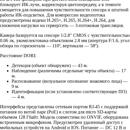
блокирует ИК-лучи, корректируя цветопередачу, а в темноте
смещается для повышения чувствительности сенсора и штатной
работы ИК-подсветки. Для компрессии видеопотока
предусмотрены кодеки H.265+, H.265, H.264+, H.264, для
снижения нагрузки на сервер/сеть — 3-потоковая трансляция.
Камера базируется на сенсоре 1/2.8" CMOS с чувствительностью
0.06 лк, укомплектована объективом 2.8 мм (апертура F/1.6, угол
обзора по горизонтали — 110º, вертикали — 58º).
Расстояние DORI:
Детекция (объект обнаружен) — 43 м.
Наблюдение (различимы отдельные черты объекта) — 17
м.
Распознавание (визуальное опознание знакомого лица) —
9 м.
Идентификация (если установлено соответствующее ПО)
— 4 м.
Интерфейсы представлены сетевым портом RJ-45 с поддержкой
питания по витой паре (PoE) и слотом для micro SD-карты
объемом 128 Гбайт. Модель совместима по ONVIF, оборудована
встроенным микрофоном. Предусмотрен удаленный доступ с
мобильных устройств на Android и IOS. Питание — DC 12 В и