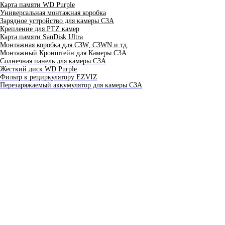
Карта памяти WD Purple
Универсальная монтажная коробка
Зарядное устройство для камеры C3A
Крепление для PTZ камер
Карта памяти SanDisk Ultra
Монтажная коробка для С3W, C3WN и тд.
Монтажный Кронштейн для Камеры C3A
Солнечная панель для камеры C3A
Жесткий диск WD Purple
Фильтр к рециркулятору EZVIZ
Перезаряжаемый аккумулятор для камеры C3A