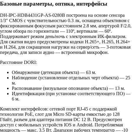
Базовые параметры, оптика, интерфейсы
DH-IPC-HDB4431GP-AS-0280B построена на основе сенсора
1/3" CMOS с чувствительностью 0.3 лк, оснащена объективом с
фиксированным фокусным расстоянием 2.8 мм, апертурой F/2.0,
углом обзора по горизонтали — 110º, вертикали — 60º.
Поддерживает режим день/ночь с электронным ИК-фильтром.
Для сжатия видео предусмотрены кодеки H.265+, H.265, H.264+
и H.264, для сокращения нагрузки на сервер/сеть — 3-потоковая
передача, для записи аудио — встроенный микрофон.
Расстояние DORI:
Обнаружение (детекция объекта) — 63 м.
Наблюдение (установление отдельных черт объекта) — 25
м.
Распознавание (визуальное опознание объекта) — 13 м.
Идентификация (при установке соответствующего ПО) —
6 м.
Комплект интерфейсов: сетевой порт RJ-45 с поддержкой
технологии РоЕ, слот для Micro SD-карты емкостью до 128
Гбайт, разъем для адаптера питания DC 12 В. Предусмотрен
доступ с мобильных устройств IOS и Android. Потребляемая
мощность — макс. 3.5 Вт. Диапазон рабочих температур — -10