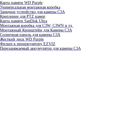
Карта памяти WD Purple
Универсальная монтажная коробка
Зарядное устройство для камеры C3A
Крепление для PTZ камер
Карта памяти SanDisk Ultra
Монтажная коробка для С3W, C3WN и тд.
Монтажный Кронштейн для Камеры C3A
Солнечная панель для камеры C3A
Жесткий диск WD Purple
Фильтр к рециркулятору EZVIZ
Перезаряжаемый аккумулятор для камеры C3A