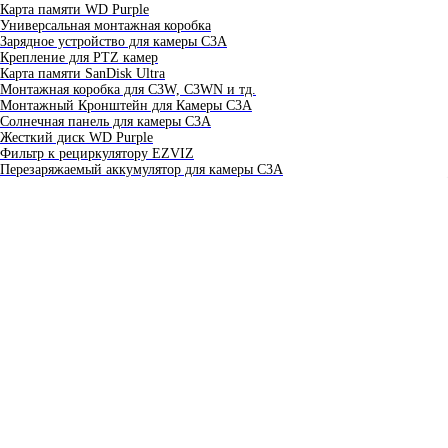
Карта памяти WD Purple
Универсальная монтажная коробка
Зарядное устройство для камеры C3A
Крепление для PTZ камер
Карта памяти SanDisk Ultra
Монтажная коробка для С3W, C3WN и тд.
Монтажный Кронштейн для Камеры C3A
Солнечная панель для камеры C3A
Жесткий диск WD Purple
Фильтр к рециркулятору EZVIZ
Перезаряжаемый аккумулятор для камеры C3A