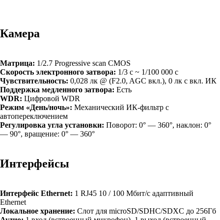
Камера
Матрица:
1/2.7 Progressive scan CMOS
Скорость электронного затвора:
1/3 с ~ 1/100 000 с
Чувствительность:
0,028 лк @ (F2.0, AGC вкл.), 0 лк с вкл. ИК
Поддержка медленного затвора:
Есть
WDR:
Цифровой WDR
Режим «День/ночь»:
Механический ИК-фильтр с
автопереключением
Регулировка угла установки:
Поворот: 0° — 360°, наклон: 0°
— 90°, вращение: 0° — 360°
Интерфейсы
Интерфейс Ethernet:
1 RJ45 10 / 100 Мбит/с адаптивный
Ethernet
Локальное хранение:
Слот для microSD/SDHC/SDXC до 256Гб
Аудио:
1 вход (встроенный микрофон), 1 выход (встроенный