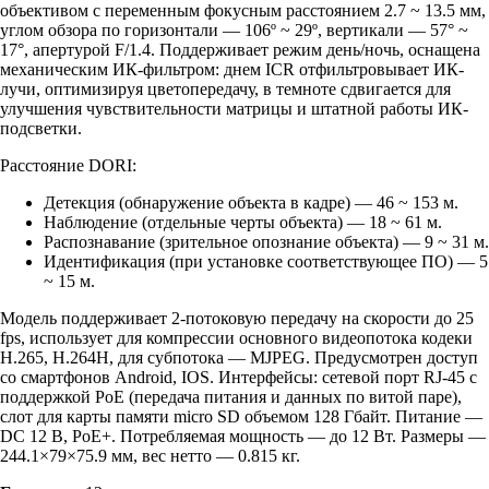
объективом с переменным фокусным расстоянием 2.7 ~ 13.5 мм,
углом обзора по горизонтали — 106º ~ 29º, вертикали — 57° ~
17°, апертурой F/1.4. Поддерживает режим день/ночь, оснащена
механическим ИК-фильтром: днем ICR отфильтровывает ИК-
лучи, оптимизируя цветопередачу, в темноте сдвигается для
улучшения чувствительности матрицы и штатной работы ИК-
подсветки.
Расстояние DORI:
Детекция (обнаружение объекта в кадре) — 46 ~ 153 м.
Наблюдение (отдельные черты объекта) — 18 ~ 61 м.
Распознавание (зрительное опознание объекта) — 9 ~ 31 м.
Идентификация (при установке соответствующее ПО) — 5
~ 15 м.
Модель поддерживает 2-потоковую передачу на скорости до 25
fps, использует для компрессии основного видеопотока кодеки
H.265, H.264H, для субпотока — MJPEG. Предусмотрен доступ
со смартфонов Android, IOS. Интерфейсы: сетевой порт RJ-45 с
поддержкой РоЕ (передача питания и данных по витой паре),
слот для карты памяти micro SD объемом 128 Гбайт. Питание —
DC 12 В, РоЕ+. Потребляемая мощность — до 12 Вт. Размеры —
244.1×79×75.9 мм, вес нетто — 0.815 кг.