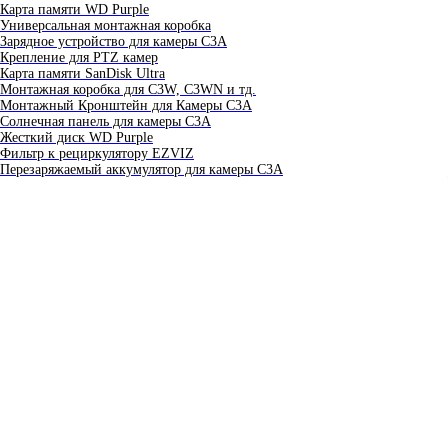
Карта памяти WD Purple
Универсальная монтажная коробка
Зарядное устройство для камеры C3A
Крепление для PTZ камер
Карта памяти SanDisk Ultra
Монтажная коробка для С3W, C3WN и тд.
Монтажный Кронштейн для Камеры C3A
Солнечная панель для камеры C3A
Жесткий диск WD Purple
Фильтр к рециркулятору EZVIZ
Перезаряжаемый аккумулятор для камеры C3A