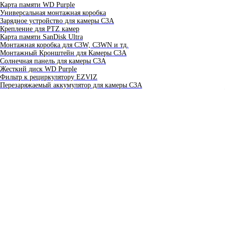
Карта памяти WD Purple
Универсальная монтажная коробка
Зарядное устройство для камеры C3A
Крепление для PTZ камер
Карта памяти SanDisk Ultra
Монтажная коробка для С3W, C3WN и тд.
Монтажный Кронштейн для Камеры C3A
Солнечная панель для камеры C3A
Жесткий диск WD Purple
Фильтр к рециркулятору EZVIZ
Перезаряжаемый аккумулятор для камеры C3A