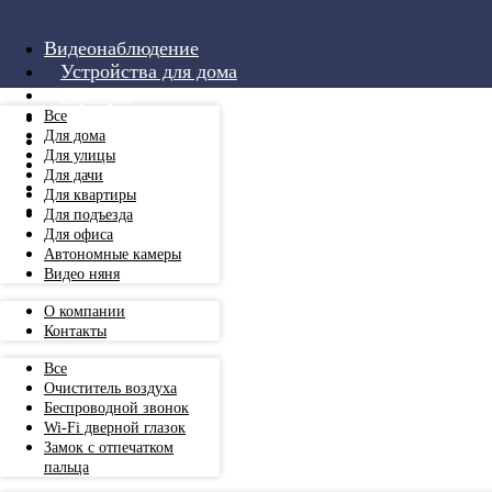
Видеонаблюдение
Устройства для дома
Роутеры
Аксессуары
Все
Для дома
Монтаж
Для улицы
Услуги
Для дачи
О компании
Для квартиры
+7 999 501 00 84
Для подъезда
Для офиса
Автономные камеры
Видео няня
О компании
Контакты
Все
Очиститель воздуха
Беспроводной звонок
Wi-Fi дверной глазок
Замок с отпечатком
пальца