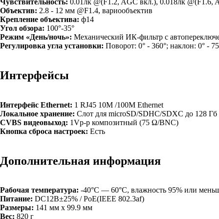
Чувствительность:
0.01лк @(F1.2, AGC вкл.), 0.018лк @(F1.6, 
Объектив:
2.8 - 12 мм @F1.4, вариообъектив
Крепление объектива:
ф14
Угол обзора:
100°-35°
Режим «День/ночь»:
Механический ИК-фильтр с автопереключ
Регулировка угла установки:
Поворот: 0° - 360°; наклон: 0° - 75
Интерфейсы
Интерфейс Ethernet:
1 RJ45 10M /100M Ethernet
Локальное хранение:
Слот для microSD/SDHC/SDXC до 128 Гб
CVBS видеовыход:
1Vp-p композитный (75 Ω/BNC)
Кнопка сброса настроек:
Есть
Дополнительная информация
Рабочая температура:
-40°С — 60°С, влажность 95% или меньше
Питание:
DC12В±25% / PoE(IEEE 802.3af)
Размеры:
141 мм х 99.9 мм
Вес:
820 г