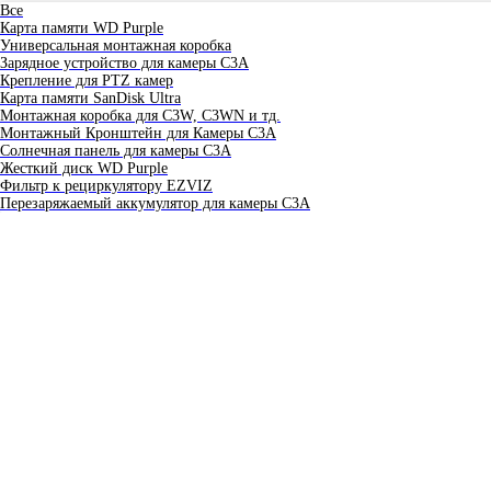
Все
Карта памяти WD Purple
Универсальная монтажная коробка
Зарядное устройство для камеры C3A
Крепление для PTZ камер
Карта памяти SanDisk Ultra
Монтажная коробка для С3W, C3WN и тд.
Монтажный Кронштейн для Камеры C3A
Солнечная панель для камеры C3A
Жесткий диск WD Purple
Фильтр к рециркулятору EZVIZ
Перезаряжаемый аккумулятор для камеры C3A