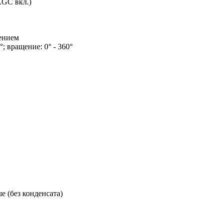
AGC вкл.)
ением
°; вращение: 0° - 360°
 (без конденсата)