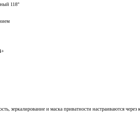
ьный 118°
нием
4+
ость, зеркалирование и маска приватности настраиваются через 