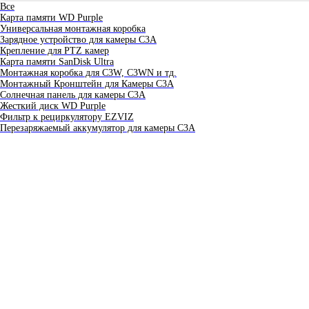
Все
Карта памяти WD Purple
Универсальная монтажная коробка
Зарядное устройство для камеры C3A
Крепление для PTZ камер
Карта памяти SanDisk Ultra
Монтажная коробка для С3W, C3WN и тд.
Монтажный Кронштейн для Камеры C3A
Солнечная панель для камеры C3A
Жесткий диск WD Purple
Фильтр к рециркулятору EZVIZ
Перезаряжаемый аккумулятор для камеры C3A