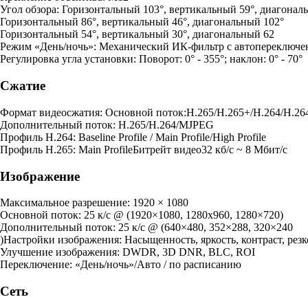
Угол обзора: Горизонтальный 103°, вертикальный 59°, диагонал
Горизонтальный 86°, вертикальный 46°, диагональный 102°
Горизонтальный 54°, вертикальный 30°, диагональный 62
Режим «День/ночь»: Механический ИК-фильтр с автопереключе
Регулировка угла установки: Поворот: 0° - 355°; наклон: 0° - 70°
Сжатие
Формат видеосжатия: Основной поток:H.265/H.265+/H.264/H.26
Дополнительный поток: H.265/H.264/MJPEG
Профиль H.264: Baseline Profile / Main Profile/High Profile
Профиль H.265: Main ProfileБитрейт видео32 кб/с ~ 8 Мбит/с
Изображение
Максимальное разрешение: 1920 × 1080
Основной поток: 25 к/с @ (1920×1080, 1280х960, 1280×720)
Дополнительный поток: 25 к/с @ (640×480, 352×288, 320×240
)Настройки изображения: Насыщенность, яркость, контраст, резк
Улучшение изображения: DWDR, 3D DNR, BLC, ROI
Переключение: «День/ночь»/Авто / по расписанию
Сеть