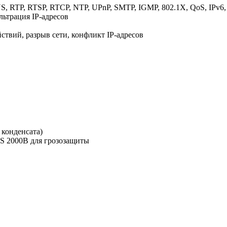
 RTP, RTSP, RTCP, NTP, UPnP, SMTP, IGMP, 802.1X, QoS, IPv6,
льтрация IP-адресов
твий, разрыв сети, конфликт IP-адресов
 конденсата)
VS 2000B для грозозащиты