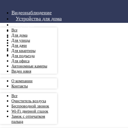
Видеонаблюдение
Устройства для дома
Роутеры
Аксессуары
Все
Для дома
Монтаж
Для улицы
Услуги
Для дачи
О компании
Для квартиры
+7 999 501 00 84
Для подъезда
Для офиса
Автономные камеры
Видео няня
О компании
Контакты
Все
Очиститель воздуха
Беспроводной звонок
Wi-Fi дверной глазок
Замок с отпечатком
пальца