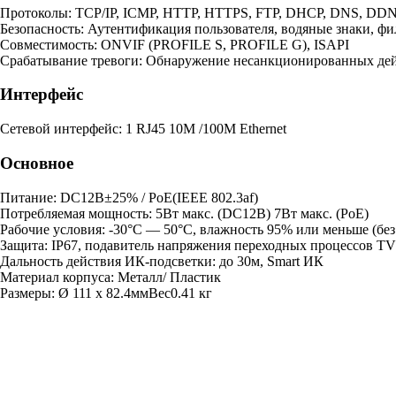
Протоколы: TCP/IP, ICMP, HTTP, HTTPS, FTP, DHCP, DNS, DDNS,
Безопасность: Аутентификация пользователя, водяные знаки, фи
Совместимость: ONVIF (PROFILE S, PROFILE G), ISAPI
Срабатывание тревоги: Обнаружение несанкционированных дейс
Интерфейс
Сетевой интерфейс: 1 RJ45 10M /100M Ethernet
Основное
Питание: DC12В±25% / PoE(IEEE 802.3af)
Потребляемая мощность: 5Вт макс. (DC12В) 7Вт макс. (PoE)
Рабочие условия: -30°С — 50°С, влажность 95% или меньше (без
Защита: IP67, подавитель напряжения переходных процессов T
Дальность действия ИК-подсветки: до 30м, Smart ИК
Материал корпуса: Металл/ Пластик
Размеры: Ø 111 х 82.4ммВес0.41 кг