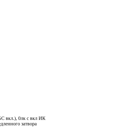
C вкл.), 0лк с вкл ИК
медленного затвора