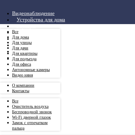
Видеонаблюдение
Устройства для дома
Роутеры
Аксессуары
Все
Для дома
Монтаж
Для улицы
Услуги
Для дачи
О компании
Для квартиры
+7 999 501 00 84
Для подъезда
Для офиса
Автономные камеры
Видео няня
О компании
Контакты
Все
Очиститель воздуха
Беспроводной звонок
Wi-Fi дверной глазок
Замок с отпечатком
пальца