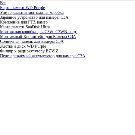
Все
Карта памяти WD Purple
Универсальная монтажная коробка
Зарядное устройство для камеры C3A
Крепление для PTZ камер
Карта памяти SanDisk Ultra
Монтажная коробка для С3W, C3WN и тд.
Монтажный Кронштейн для Камеры C3A
Солнечная панель для камеры C3A
Жесткий диск WD Purple
Фильтр к рециркулятору EZVIZ
Перезаряжаемый аккумулятор для камеры C3A