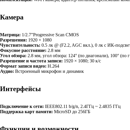
Камера
Матрица:
1/2.7”Progressive Scan CMOS
Разрешения:
1920 × 1080
Чувствительность:
0.5 лк @ (F2.2, AGC вкл.), 0 лк с ИК-подсве
Фокусное расстояние:
2.8 мм
Угол обзора:
2.8 мм, угол обзора: 124° (по диагонали), 100° (по 
Разрешение и частота записи:
1920 × 1080; 30 к/с
Формат записи видео:
H.264
Аудио:
Встроенный микрофон и динамик
Интерфейсы
Подключение к сети:
IEEE802.11 b/g/n, 2.4ГГц ~ 2.4835 ГГц
Поддержка карт памяти:
MicroSD до 256ГБ
Функции и возможности