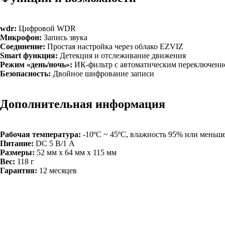
wdr:
Цифровой WDR
Микрофон:
Запись звука
Соединение:
Простая настройка через облако EZVIZ
Smart функция:
Детекция и отслеживание движения
Режим «день/ночь»:
ИК-фильтр с автоматическим переключени
Безопасность:
Двойное шифрование записи
Дополнительная информация
Рабочая температура:
-10ºC ~ 45ºC, влажность 95% или меньш
Питание:
DC 5 В/1 A
Размеры:
52 мм x 64 мм x 115 мм
Вес:
118 г
Гарантия:
12 месяцев