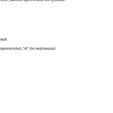
ткой
горизонтали), 54° (по вертикали)