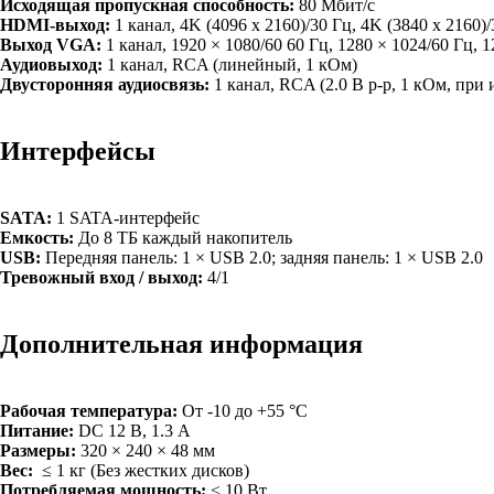
Исходящая пропускная способность:
80 Мбит/с
HDMI-выход:
1 канал, 4K (4096 x 2160)/30 Гц, 4K (3840 x 2160)/
Выход VGA:
1 канал, 1920 × 1080/60 60 Гц, 1280 × 1024/60 Гц, 1
Аудиовыход:
1 канал, RCA (линейный, 1 кОм)
Двусторонняя аудиосвязь:
1 канал, RCA (2.0 В p-p, 1 кОм, при
Интерфейсы
SATA:
1 SATA-интерфейс
Емкость:
До 8 ТБ каждый накопитель
USB:
Передняя панель: 1 × USB 2.0; задняя панель: 1 × USB 2.0
Тревожный вход / выход:
4/1
Дополнительная информация
Рабочая температура:
От -10 до +55 °C
Питание:
DC 12 В, 1.3 А
Размеры:
320 × 240 × 48 мм
Вес:
≤ 1 кг (Без жестких дисков)
Потребляемая мощность:
≤ 10 Вт