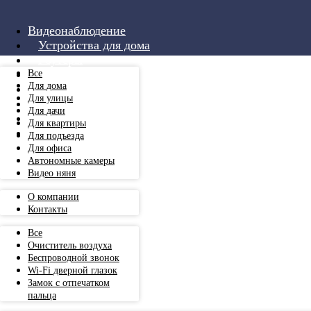
Видеонаблюдение
Устройства для дома
Роутеры
Аксессуары
Все
Для дома
Монтаж
Для улицы
Услуги
Для дачи
О компании
Для квартиры
+7 999 501 00 84
Для подъезда
Для офиса
Автономные камеры
Видео няня
О компании
Контакты
Все
Очиститель воздуха
Беспроводной звонок
Wi-Fi дверной глазок
Замок с отпечатком
пальца