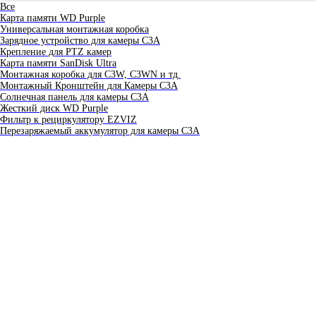
Все
Карта памяти WD Purple
Универсальная монтажная коробка
Зарядное устройство для камеры C3A
Крепление для PTZ камер
Карта памяти SanDisk Ultra
Монтажная коробка для С3W, C3WN и тд.
Монтажный Кронштейн для Камеры C3A
Солнечная панель для камеры C3A
Жесткий диск WD Purple
Фильтр к рециркулятору EZVIZ
Перезаряжаемый аккумулятор для камеры C3A